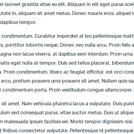
mi laoreet gravida vitae eu elit. Aliquam in elit eget purus sce
utate in, aliquam sit amet metus. Donec mauris eros, aliquet i
e dapibus tempor.
s condimentum. Curabitur imperdiet at leo pellentesque matt
is, porttitor lobortis neque. Donec nec nulla arcu. Proin felis 
agna non lacus viverra, at dapibus sem interdum. Proin urna 
tis eget nulla at tempor. Duis sed tellus placerat, bibendum 
ra. Proin condimentum, libero ac feugiat efficitur, est orci con
bus arcu, pretium posuere urna posuere sit amet. Nullam quis s
lit condimentum porta. Proin vestibulum congue ullamcorper.
it amet. Nam vehicula pharetra lacus a vulputate. Duis pulv
lum sed consequat purus, vitae auctor metus. Duis ut aliquet
um malesuada ipsum facilisis vel. Morbi tempor dignissim nisi.
inibus consectetur vulputate. Pellentesque id pellentesque 