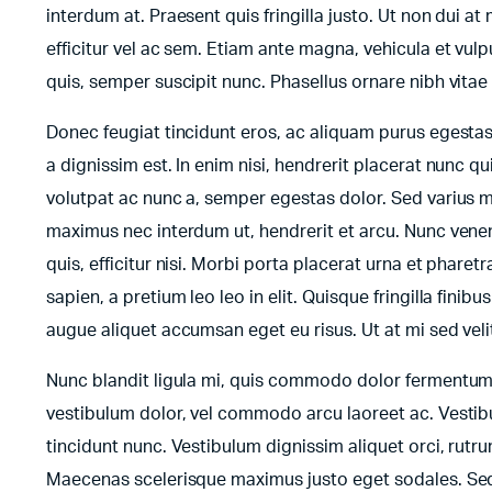
interdum at. Praesent quis fringilla justo. Ut non dui at 
efficitur vel ac sem. Etiam ante magna, vehicula et vulp
quis, semper suscipit nunc. Phasellus ornare nibh vita
Donec feugiat tincidunt eros, ac aliquam purus egesta
a dignissim est. In enim nisi, hendrerit placerat nunc qu
volutpat ac nunc a, semper egestas dolor. Sed varius m
maximus nec interdum ut, hendrerit et arcu. Nunc venena
quis, efficitur nisi. Morbi porta placerat urna et pharet
sapien, a pretium leo leo in elit. Quisque fringilla fini
augue aliquet accumsan eget eu risus. Ut at mi sed ve
Nunc blandit ligula mi, quis commodo dolor fermentum s
vestibulum dolor, vel commodo arcu laoreet ac. Vestibu
tincidunt nunc. Vestibulum dignissim aliquet orci, rutr
Maecenas scelerisque maximus justo eget sodales. Sed f