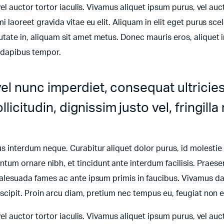
 vel auctor tortor iaculis. Vivamus aliquet ipsum purus, vel auct
mi laoreet gravida vitae eu elit. Aliquam in elit eget purus sce
utate in, aliquam sit amet metus. Donec mauris eros, aliquet i
e dapibus tempor.
vel nunc imperdiet, consequat ultricie
icitudin, dignissim justo vel, fringilla 
bus interdum neque. Curabitur aliquet dolor purus, id molestie
tum ornare nibh, et tincidunt ante interdum facilisis. Praese
t malesuada fames ac ante ipsum primis in faucibus. Vivamus d
suscipit. Proin arcu diam, pretium nec tempus eu, feugiat non e
 vel auctor tortor iaculis. Vivamus aliquet ipsum purus, vel auct