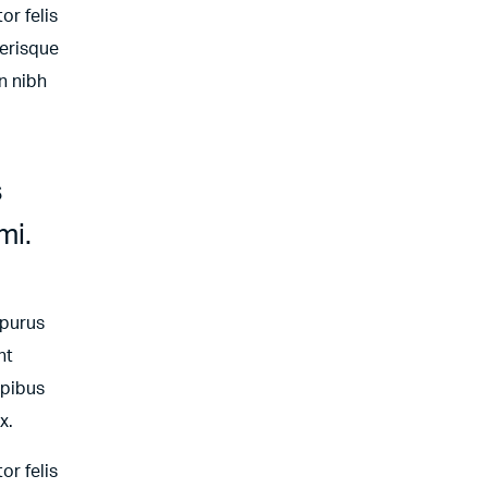
or felis
lerisque
n nibh
s
mi.
 purus
nt
apibus
x.
or felis