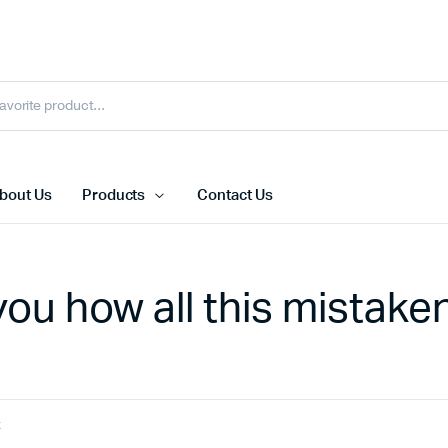
bout Us
Products
Contact Us
you how all this mistake
t