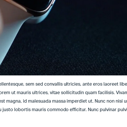
entesque, sem sed convallis ultricies, ante eros laoreet libe
orem ut mauris ultrices, vitae sollicitudin quam facilisis. Viv
t est magna, id malesuada massa imperdiet ut. Nunc non nisi 
u justo lobortis mauris commodo efficitur. Nunc pulvinar pulv