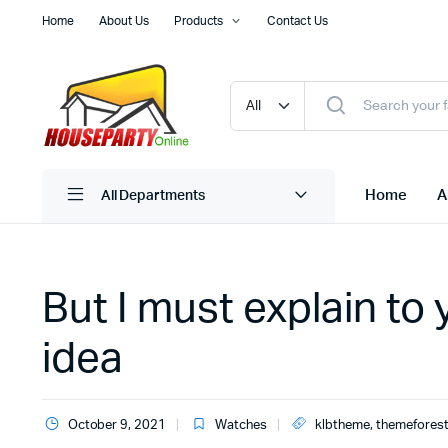
Home
About Us
Products
Contact Us
Home
A
All Departments
But I must explain to 
idea
October 9, 2021
Watches
klbtheme
,
themefores