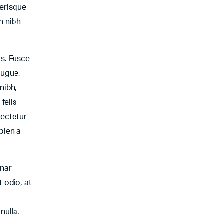
lerisque
n nibh
is. Fusce
augue,
nibh,
felis
sectetur
apien a
inar
 odio, at
nulla.