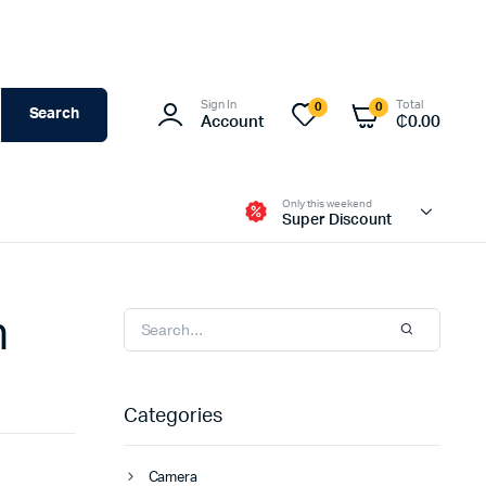
Sign In
Total
0
0
Search
Account
₵
0.00
Only this weekend
Super Discount
n
Categories
Camera